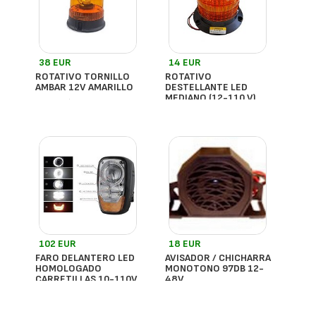
38 EUR
14 EUR
ROTATIVO TORNILLO
ROTATIVO
AMBAR 12V AMARILLO
DESTELLANTE LED
MEDIANO (12-110 V)
- España
- España
102 EUR
18 EUR
FARO DELANTERO LED
AVISADOR / CHICHARRA
HOMOLOGADO
MONOTONO 97DB 12-
CARRETILLAS 10-110V
48V
DC
- España
- España