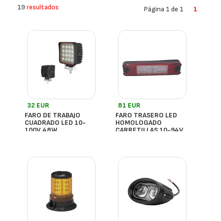
19
resultados
Página 1 de 1
1
32 EUR
81 EUR
FARO DE TRABAJO
FARO TRASERO LED
CUADRADO LED 10-
HOMOLOGADO
100V 48W
CARRETILLAS 10-94V
DC
- España
- España