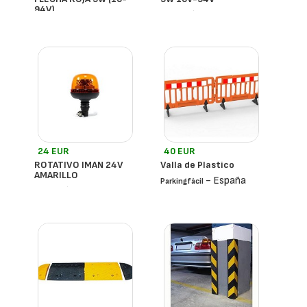
94V)
- España
- España
24 EUR
40 EUR
ROTATIVO IMAN 24V
Valla de Plastico
AMARILLO
- España
Parkingfácil
- España