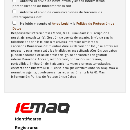
Autorizo el envío de newsletters y avisos informativos
personalizados de interempresas.net
Autorizo el envío de comunicaciones de terceros vía
interempresas.net
He leído y acepto el
Aviso Legal
y la
Política de Protección de
Datos
Responsable:
Interempresas Media, S.L.U.
Finalidades:
Suscripción a
nuestra(s) newsletter(s). Gestión de cuenta de usuario. Envío de emails
relacionados con la misma o relativos a intereses similares o
asociados.
Conservación:
mientras dure la relación con Ud., o mientras sea
necesario para llevar a cabo las finalidades especificadas
Cesión:
Los datos
pueden cederse a otras
empresas del grupo
por motivos de gestión
interna.
Derechos:
Acceso, rectificación, oposición, supresión,
portabilidad, limitación del tratatamiento y decisiones automatizadas:
contacte con nuestro DPD
. Si considera que el tratamiento no se ajusta a la
normativa vigente, puede presentar reclamación ante la
AEPD
.
Más
información:
Política de Protección de Datos
Identificarse
Registrarse