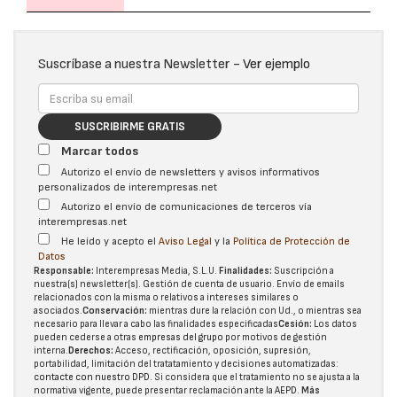
Suscríbase a nuestra Newsletter -
Ver ejemplo
SUSCRIBIRME GRATIS
Marcar todos
Autorizo el envío de newsletters y avisos informativos
personalizados de interempresas.net
Autorizo el envío de comunicaciones de terceros vía
interempresas.net
He leído y acepto el
Aviso Legal
y la
Política de Protección de
Datos
Responsable:
Interempresas Media, S.L.U.
Finalidades:
Suscripción a
nuestra(s) newsletter(s). Gestión de cuenta de usuario. Envío de emails
relacionados con la misma o relativos a intereses similares o
asociados.
Conservación:
mientras dure la relación con Ud., o mientras sea
necesario para llevar a cabo las finalidades especificadas
Cesión:
Los datos
pueden cederse a otras
empresas del grupo
por motivos de gestión
interna.
Derechos:
Acceso, rectificación, oposición, supresión,
portabilidad, limitación del tratatamiento y decisiones automatizadas:
contacte con nuestro DPD
. Si considera que el tratamiento no se ajusta a la
normativa vigente, puede presentar reclamación ante la
AEPD
.
Más