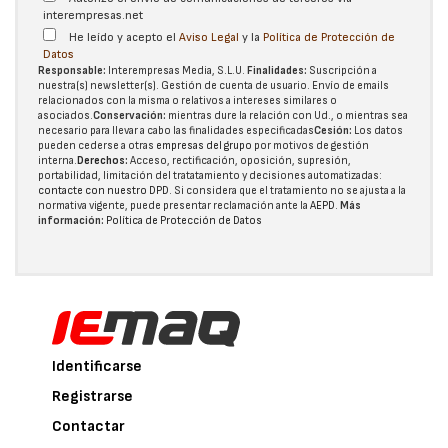
interempresas.net
He leído y acepto el
Aviso Legal
y la
Política de Protección de
Datos
Responsable:
Interempresas Media, S.L.U.
Finalidades:
Suscripción a
nuestra(s) newsletter(s). Gestión de cuenta de usuario. Envío de emails
relacionados con la misma o relativos a intereses similares o
asociados.
Conservación:
mientras dure la relación con Ud., o mientras sea
necesario para llevar a cabo las finalidades especificadas
Cesión:
Los datos
pueden cederse a otras
empresas del grupo
por motivos de gestión
interna.
Derechos:
Acceso, rectificación, oposición, supresión,
portabilidad, limitación del tratatamiento y decisiones automatizadas:
contacte con nuestro DPD
. Si considera que el tratamiento no se ajusta a la
normativa vigente, puede presentar reclamación ante la
AEPD
.
Más
información:
Política de Protección de Datos
Identificarse
Registrarse
Contactar