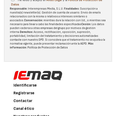
He leído y acepto el
Aviso Legal
y la
Política de Protección de
Datos
Responsable:
Interempresas Media, S.L.U.
Finalidades:
Suscripción a
nuestra(s) newsletter(s). Gestión de cuenta de usuario. Envío de emails
relacionados con la misma o relativos a intereses similares o
asociados.
Conservación:
mientras dure la relación con Ud., o mientras sea
necesario para llevar a cabo las finalidades especificadas
Cesión:
Los datos
pueden cederse a otras
empresas del grupo
por motivos de gestión
interna.
Derechos:
Acceso, rectificación, oposición, supresión,
portabilidad, limitación del tratatamiento y decisiones automatizadas:
contacte con nuestro DPD
. Si considera que el tratamiento no se ajusta a la
normativa vigente, puede presentar reclamación ante la
AEPD
.
Más
información:
Política de Protección de Datos
Identificarse
Registrarse
Contactar
Canal ético