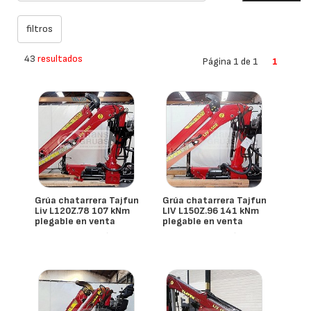
43
resultados
Página 1 de 1
1
Grúa chatarrera Tajfun
Grúa chatarrera Tajfun
Liv L120Z.78 107 kNm
LIV L150Z.96 141 kNm
plegable en venta
plegable en venta
- España
- España
Tajfun Liv
Tajfun Liv