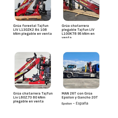
Grúa forestal Tajfun
Grúa chatarrera
LIV L130ZK2 84 108
plegable Tajfun LIV
kNm plegable en venta
L100K78 95 kNm en
venta
- España
Tajfun Liv
- España
Tajfun Liv
Grúa chatarrera Tajfun
MAN 26T con Grúa
Liv L80Z.73 80 kNm
Epsilon y Gancho 20T
plegable en venta
- España
Epsilon
- España
Tajfun Liv