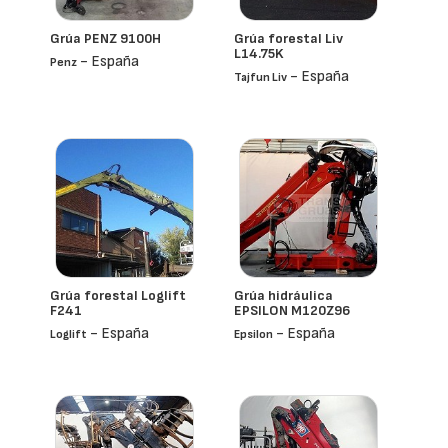
Grúa PENZ 9100H
Grúa forestal Liv
L14.75K
- España
Penz
- España
Tajfun Liv
Grúa forestal Loglift
Grúa hidráulica
F241
EPSILON M120Z96
- España
- España
Loglift
Epsilon