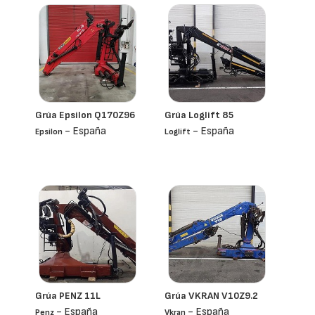
Grúa Epsilon Q170Z96
Grúa Loglift 85
- España
- España
Epsilon
Loglift
Grúa PENZ 11L
Grúa VKRAN V10Z9.2
- España
- España
Penz
Vkran