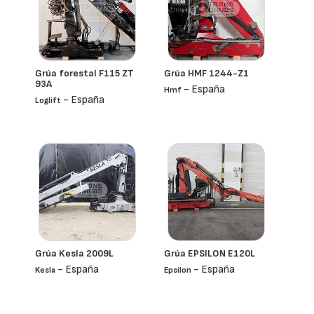
Grúa forestal F115 ZT
Grúa HMF 1244-Z1
93A
- España
Hmf
- España
Loglift
Grúa Kesla 2009L
Grúa EPSILON E120L
- España
- España
Kesla
Epsilon