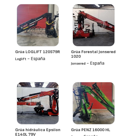
Grúa LOGLIFT 120S79R
Grúa Forestal Jonsered
1020
- España
Loglift
- España
Jonsered
Grúa hidráulica Epsilon
Grúa PENZ 16000 HL
E140L 79V