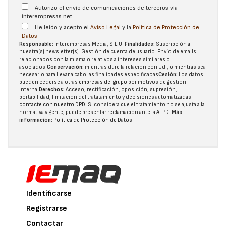
Autorizo el envío de comunicaciones de terceros vía
interempresas.net
He leído y acepto el
Aviso Legal
y la
Política de Protección de
Datos
Responsable:
Interempresas Media, S.L.U.
Finalidades:
Suscripción a
nuestra(s) newsletter(s). Gestión de cuenta de usuario. Envío de emails
relacionados con la misma o relativos a intereses similares o
asociados.
Conservación:
mientras dure la relación con Ud., o mientras sea
necesario para llevar a cabo las finalidades especificadas
Cesión:
Los datos
pueden cederse a otras
empresas del grupo
por motivos de gestión
interna.
Derechos:
Acceso, rectificación, oposición, supresión,
portabilidad, limitación del tratatamiento y decisiones automatizadas:
contacte con nuestro DPD
. Si considera que el tratamiento no se ajusta a la
normativa vigente, puede presentar reclamación ante la
AEPD
.
Más
información:
Política de Protección de Datos
Identificarse
Registrarse
Contactar