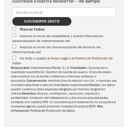
Suscríbase a nuestra Newsletter -
Ver ejemplo
SUSCRIBIRME GRATIS
Marcar todos
Autorizo el envío de newsletters y avisos informativos
personalizados de interempresas.net
Autorizo el envío de comunicaciones de terceros vía
interempresas.net
He leído y acepto el
Aviso Legal
y la
Política de Protección de
Datos
Responsable:
Interempresas Media, S.L.U.
Finalidades:
Suscripción a
nuestra(s) newsletter(s). Gestión de cuenta de usuario. Envío de emails
relacionados con la misma o relativos a intereses similares o
asociados.
Conservación:
mientras dure la relación con Ud., o mientras sea
necesario para llevar a cabo las finalidades especificadas
Cesión:
Los datos
pueden cederse a otras
empresas del grupo
por motivos de gestión
interna.
Derechos:
Acceso, rectificación, oposición, supresión,
portabilidad, limitación del tratatamiento y decisiones automatizadas:
contacte con nuestro DPD
. Si considera que el tratamiento no se ajusta a la
normativa vigente, puede presentar reclamación ante la
AEPD
.
Más
información:
Política de Protección de Datos