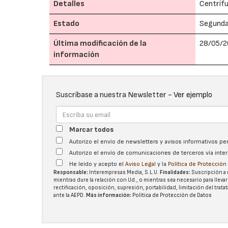
Detalles
Centríf
Estado
Segund
Última modificación de la
28/05/2
información
Suscríbase a nuestra Newsletter -
Ver ejemplo
Marcar todos
Autorizo el envío de newsletters y avisos informativos p
Autorizo el envío de comunicaciones de terceros vía int
He leído y acepto el
Aviso Legal
y la
Política de Protecció
Responsable:
Interempresas Media, S.L.U.
Finalidades:
Suscripción a 
mientras dure la relación con Ud., o mientras sea necesario para llevar
rectificación, oposición, supresión, portabilidad, limitación del tra
ante la
AEPD
.
Más información:
Política de Protección de Datos