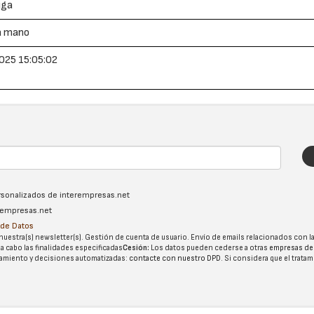
uga
a mano
025 15:05:02
ersonalizados de interempresas.net
erempresas.net
n de Datos
nuestra(s) newsletter(s). Gestión de cuenta de usuario. Envío de emails relacionados con la
 a cabo las finalidades especificadas
Cesión:
Los datos pueden cederse a otras
empresas de
tatamiento y decisiones automatizadas:
contacte con nuestro DPD
. Si considera que el trata