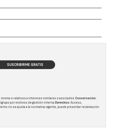
SUSCRIBIRME GRATIS
 misma o relativos a intereses similares o asociados.
Conservación:
l grupo
por motivos de gestión interna.
Derechos:
Acceso,
miento no se ajusta a la normativa vigente, puede presentar reclamación