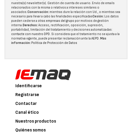
nuestra(s) newsletter(s). Gestión de cuenta de usuario. Envío de emails
relacionados con la misma o relativos a intereses similares o
asociados.
Conservación:
mientras dure la relación con Ud., o mientras sea
necesario para llevar a cabo las finalidades especificadas
Cesión:
Los datos
pueden cederse a otras
empresas del grupo
por motivos de gestión
interna.
Derechos:
Acceso, rectificación, oposición, supresión,
portabilidad, limitación del tratatamiento y decisiones automatizadas:
contacte con nuestro DPD
. Si considera que el tratamiento no se ajusta a la
normativa vigente, puede presentar reclamación ante la
AEPD
.
Más
información:
Política de Protección de Datos
Identificarse
Registrarse
Contactar
Canal ético
Nuestros productos
Quiénes somos