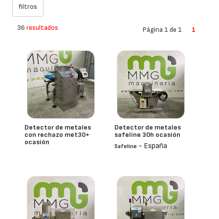
36
resultados
Página 1 de 1
1
Detector de metales
Detector de metales
con rechazo met30+
safeline 30h ocasión
ocasión
- España
Safeline
Lock Inspection Systems Ltd
- España