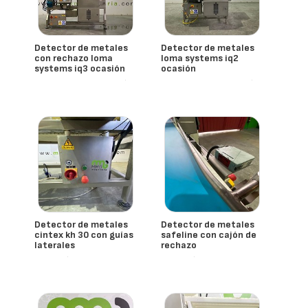
Detector de metales
Detector de metales
con rechazo loma
loma systems iq2
systems iq3 ocasión
ocasión
- España
- España
Loma Systems
Loma Systems
Detector de metales
Detector de metales
cintex kh 30 con guías
safeline con cajón de
laterales
rechazo
- España
- España