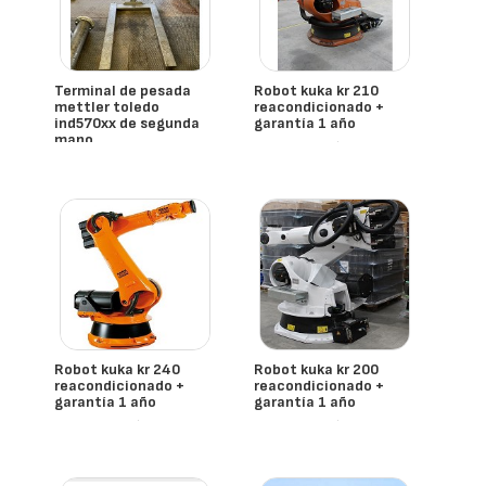
Terminal de pesada
Robot kuka kr 210
mettler toledo
reacondicionado +
ind570xx de segunda
garantía 1 año
mano
- España
Kuka
- España
Mettler Toledo
Robot kuka kr 240
Robot kuka kr 200
reacondicionado +
reacondicionado +
garantía 1 año
garantía 1 año
- España
- España
Kuka
Kuka