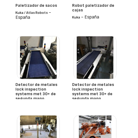
Paletizador de sacos
Robot paletizador de
cajas
-
Kuka / Atlas Robots
- España
España
Kuka
Detector de metales
Detector de metales
lock inspection
lock inspection
systems met 30+ de
systems met 30+ de
segunda mano
segunda mano
-
-
Lock Inspection Systems
Lock Inspection Systems
España
España