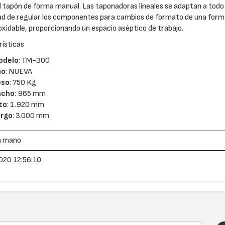
el tapón de forma manual. Las taponadoras lineales se adaptan a todo 
dad de regular los componentes para cambios de formato de una forma 
oxidable, proporcionando un espacio aséptico de trabajo.
ísticas
odelo
: TM-300
ño
: NUEVA
eso
: 750 Kg
ncho
: 965 mm
to
: 1.920 mm
argo
: 3.000 mm
a mano
020 12:56:10