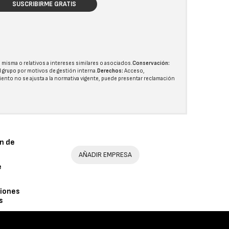
SUSCRIBIRME GRATIS
 misma o relativos a intereses similares o asociados.
Conservación:
l grupo
por motivos de gestión interna.
Derechos:
Acceso,
miento no se ajusta a la normativa vigente, puede presentar reclamación
n de
AÑADIR EMPRESA
e
iones
s