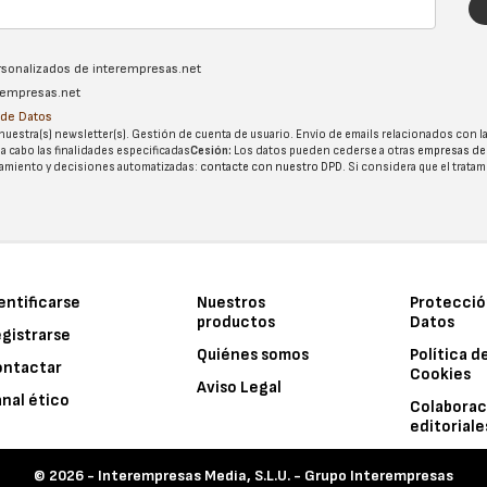
ersonalizados de interempresas.net
erempresas.net
n de Datos
nuestra(s) newsletter(s). Gestión de cuenta de usuario. Envío de emails relacionados con la
 a cabo las finalidades especificadas
Cesión:
Los datos pueden cederse a otras
empresas de
tatamiento y decisiones automatizadas:
contacte con nuestro DPD
. Si considera que el trata
entificarse
Nuestros
Protecció
productos
Datos
gistrarse
Quiénes somos
Política d
ontactar
Cookies
Aviso Legal
nal ético
Colaborac
editoriale
© 2026 -
Interempresas Media, S.L.U. - Grupo Interempresas