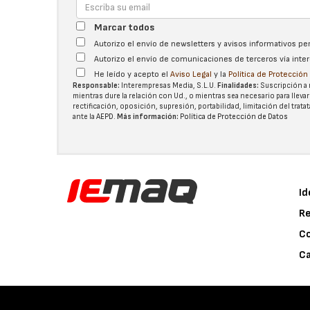
Marcar todos
Autorizo el envío de newsletters y avisos informativos p
Autorizo el envío de comunicaciones de terceros vía int
He leído y acepto el
Aviso Legal
y la
Política de Protecció
Responsable:
Interempresas Media, S.L.U.
Finalidades:
Suscripción a 
mientras dure la relación con Ud., o mientras sea necesario para llevar
rectificación, oposición, supresión, portabilidad, limitación del tra
ante la
AEPD
.
Más información:
Política de Protección de Datos
Id
Re
C
Ca