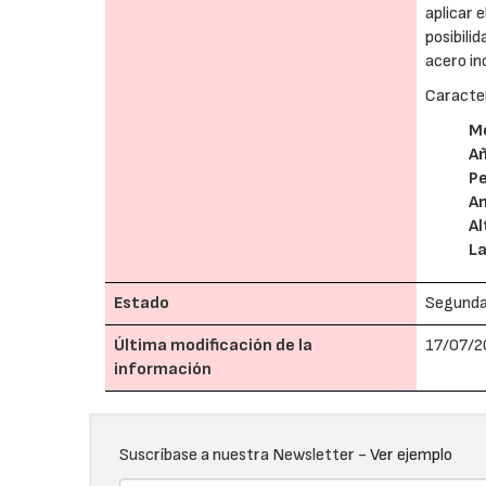
aplicar 
posibili
acero in
Caracter
M
A
P
A
Al
L
Estado
Segund
Última modificación de la
17/07/2
información
Suscríbase a nuestra Newsletter -
Ver ejemplo