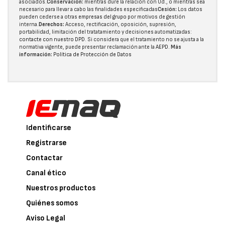
asociados.
Conservación:
mientras dure la relación con Ud., o mientras sea
necesario para llevar a cabo las finalidades especificadas
Cesión:
Los datos
pueden cederse a otras
empresas del grupo
por motivos de gestión
interna.
Derechos:
Acceso, rectificación, oposición, supresión,
portabilidad, limitación del tratatamiento y decisiones automatizadas:
contacte con nuestro DPD
. Si considera que el tratamiento no se ajusta a la
normativa vigente, puede presentar reclamación ante la
AEPD
.
Más
información:
Política de Protección de Datos
Identificarse
Registrarse
Contactar
Canal ético
Nuestros productos
Quiénes somos
Aviso Legal