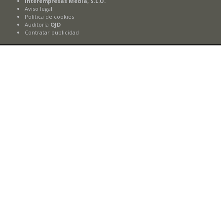
Interempresas Media, S.L.U.
Aviso legal
Política de cookies
Auditoría
OJD
Contratar publicidad