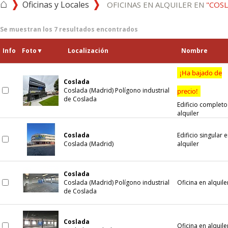
⌂
Oficinas y Locales
OFICINAS EN ALQUILER EN
"COS
Se muestran los
7
resultados encontrados
Info
Foto
▼
Localización
Nombre
¡Ha bajado de
Coslada
Coslada (Madrid) Polígono industrial
precio!
de Coslada
Edificio completo
alquiler
Coslada
Edificio singular 
Coslada (Madrid)
alquiler
Coslada
Coslada (Madrid) Polígono industrial
Oficina en alquile
de Coslada
Coslada
Oficina en alquile