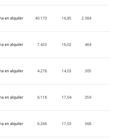
na en alquiler
40.170
16,85
2.384
na en alquiler
7.433
16,02
464
na en alquiler
4.278
14,03
305
na en alquiler
6.118
17,04
359
na en alquiler
6.266
17,03
368