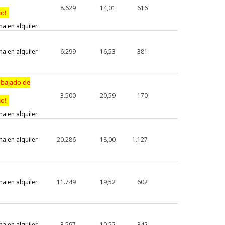
8.629
14,01
616
io!
na en alquiler
na en alquiler
6.299
16,53
381
 bajado de
3.500
20,59
170
io!
na en alquiler
na en alquiler
20.286
18,00
1.127
na en alquiler
11.749
19,52
602
na en alquiler
3.597
10,52
342