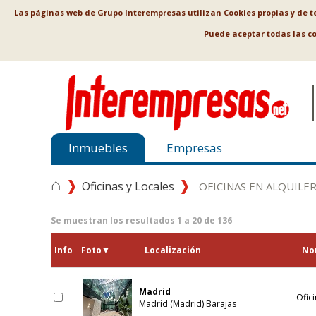
Las páginas web de Grupo Interempresas utilizan Cookies propias y de ter
Puede aceptar todas las c
Inmuebles
Empresas
⌂
Oficinas y Locales
OFICINAS EN ALQUILE
Se muestran los resultados
1
a
20
de
136
Info
Foto
▼
Localización
No
Madrid
Ofici
Madrid (Madrid) Barajas