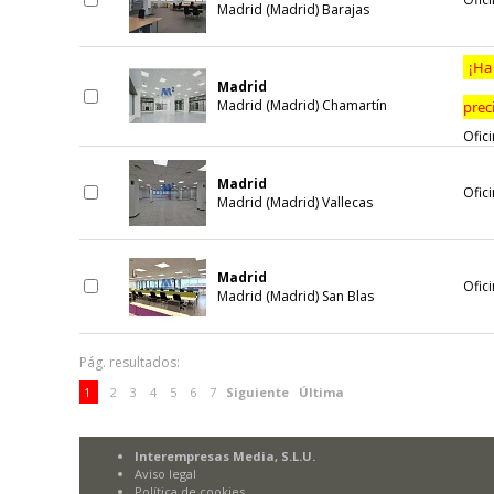
Madrid (Madrid) Barajas
¡Ha
Madrid
Madrid (Madrid) Chamartín
prec
Ofici
Madrid
Ofici
Madrid (Madrid) Vallecas
Madrid
Ofici
Madrid (Madrid) San Blas
Pág. resultados:
1
2
3
4
5
6
7
Siguiente
Última
Interempresas Media, S.L.U.
Aviso legal
Política de cookies