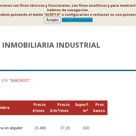
ceros con fines técnicos y funcionales, con fines analíticos y para mostrar
hábitos de navegación.
ookies pulsando el botón “ACEPTO” o configurarlas o rechazar su uso puls
Acepto
Más información
INMOBILIARIA INDUSTRIAL
R EN
"MADRID"
Precio
Precio
Superf.
Proc.
mbre
€/mes
€/m²/mes
m²
banco
na en alquiler
23.488
37,28
630