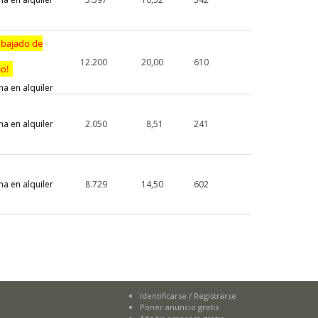
 bajado de
12.200
20,00
610
io!
na en alquiler
na en alquiler
2.050
8,51
241
na en alquiler
8.729
14,50
602
Identificarse
/
Registrarse
Poner anuncio gratis