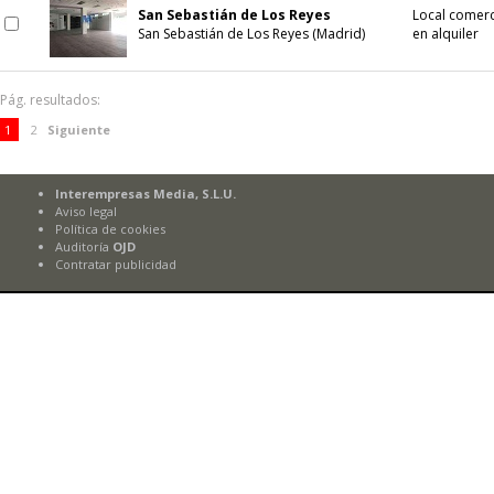
San Sebastián de Los Reyes
Local comerc
San Sebastián de Los Reyes (Madrid)
en alquiler
Pág. resultados:
1
2
Siguiente
Interempresas Media, S.L.U.
Aviso legal
Política de cookies
Auditoría
OJD
Contratar publicidad