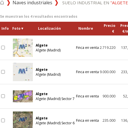
⌂
Naves industriales
SUELO INDUSTRIAL EN
"ALGETE
Se muestran los
4
resultados encontrados
Precio
Pre
Info
Foto
▼
Localización
Nombre
€
€/
Algete
Finca en venta
2.719.220
137
Algete (Madrid)
Algete
Finca en venta
9.000.000
233
Algete (Madrid)
Algete
Finca en venta
900.000
52
Algete (Madrid) Sector 7
Algete
Finca en venta
235.000
136
Algete (Madrid) Sector 6