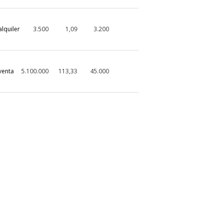
alquiler
3.500
1,09
3.200
venta
5.100.000
113,33
45.000