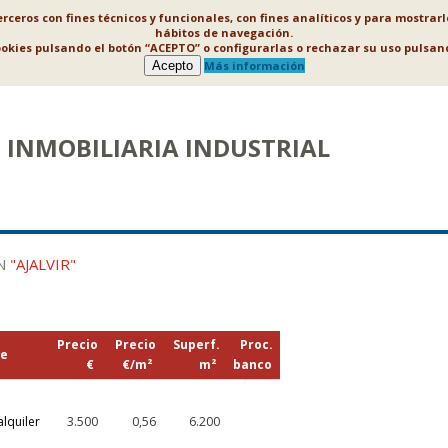
ceros con fines técnicos y funcionales, con fines analíticos y para mostrar
hábitos de navegación.
ookies pulsando el botón “ACEPTO” o configurarlas o rechazar su uso puls
Acepto
Más información
INMOBILIARIA INDUSTRIAL
EN
"AJALVIR"
Precio
Precio
Superf.
Proc.
e
€
€/m²
m²
banco
alquiler
3.500
0,56
6.200