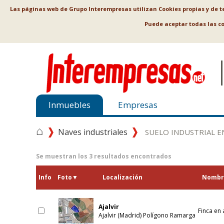
Las páginas web de Grupo Interempresas utilizan Cookies propias y de ter
Puede aceptar todas las c
Inmuebles
Empresas
⌂
Naves industriales
SUELO INDUSTRIAL 
Se muestran los
3
resultados encontrados
Info
Foto
▼
Localización
Nombr
Ajalvir
Finca en 
Ajalvir (Madrid) Polígono Ramarga