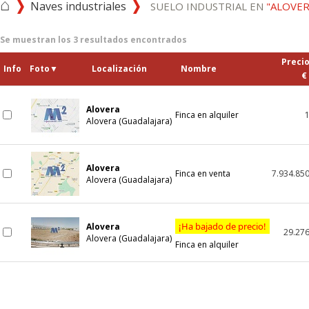
⌂
Naves industriales
SUELO INDUSTRIAL EN
"ALOVER
Se muestran los
3
resultados encontrados
Preci
Info
Foto
▼
Localización
Nombre
€
Alovera
Finca en alquiler
Alovera (Guadalajara)
Alovera
Finca en venta
7.934.85
Alovera (Guadalajara)
¡Ha bajado de precio!
Alovera
29.27
Alovera (Guadalajara)
Finca en alquiler