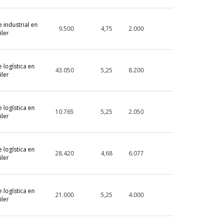
 industrial en
9.500
4,75
2.000
iler
 logística en
43.050
5,25
8.200
iler
 logística en
10.765
5,25
2.050
iler
 logística en
28.420
4,68
6.077
iler
 logística en
21.000
5,25
4.000
iler