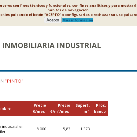
ceros con fines técnicos y funcionales, con fines analíticos y para mostrar
hábitos de navegación.
ookies pulsando el botón “ACEPTO” o configurarlas o rechazar su uso puls
Acepto
Más información
INMOBILIARIA INDUSTRIAL
EN
"PINTO"
Precio
Precio
Superf.
Proc.
ombre
€/mes
€/m²/mes
m²
banco
 industrial en
8.000
5,83
1.373
iler