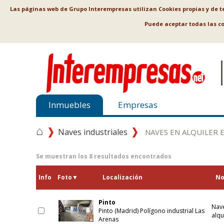
Las páginas web de Grupo Interempresas utilizan Cookies propias y de ter
Puede aceptar todas las c
Inmuebles
Empresas
⌂
Naves industriales
NAVES EN ALQUILER 
Se muestran los
8
resultados encontrados
Info
Foto
▼
Localización
N
Pinto
Nave
Pinto (Madrid) Polígono industrial Las
alqu
Arenas