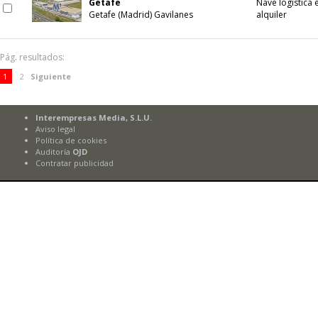
Getafe
Nave logística 
Getafe (Madrid) Gavilanes
alquiler
Pág. resultados:
1
2
Siguiente
Interempresas Media, S.L.U.
Aviso legal
Política de cookies
Auditoría
OJD
Contratar publicidad