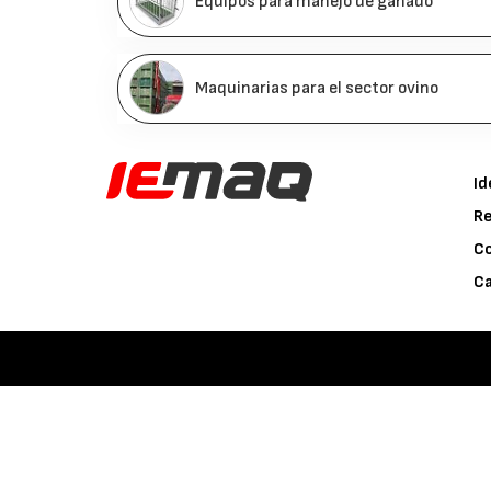
Equipos para manejo de ganado
Maquinarias para el sector ovino
Id
Re
C
Ca