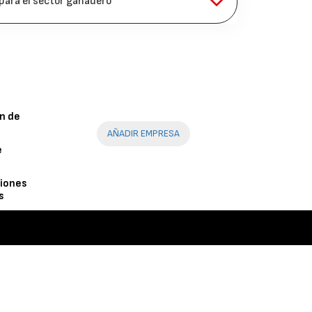
 para el sector ganadero
n de
AÑADIR EMPRESA
e
iones
s