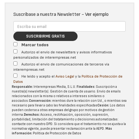
Suscríbase a nuestra Newsletter -
Ver ejemplo
SUSCRIBIRME GRATIS
Marcar todos
Autorizo el envío de newsletters y avisos informativos
personalizados de interempresas.net
Autorizo el envío de comunicaciones de terceros vía
interempresas.net
He leído y acepto el
Aviso Legal
y la
Política de Protección de
Datos
Responsable:
Interempresas Media, S.L.U.
Finalidades:
Suscripción a
nuestra(s) newsletter(s). Gestión de cuenta de usuario. Envío de emails
relacionados con la misma o relativos a intereses similares o
asociados.
Conservación:
mientras dure la relación con Ud., o mientras sea
necesario para llevar a cabo las finalidades especificadas
Cesión:
Los datos
pueden cederse a otras
empresas del grupo
por motivos de gestión
interna.
Derechos:
Acceso, rectificación, oposición, supresión,
portabilidad, limitación del tratatamiento y decisiones automatizadas:
contacte con nuestro DPD
. Si considera que el tratamiento no se ajusta a la
normativa vigente, puede presentar reclamación ante la
AEPD
.
Más
información:
Política de Protección de Datos