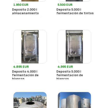
1.950 EUR
5.500 EUR
Deposito 2.000 l
Deposito 5.000 l
almacenamiento
fermentación de tintos
- España
- España
Todobodega
Todobodega
4.895 EUR
4.995 EUR
Deposito 4.000 l
Deposito 5.000 l
fermentación de
fermentacion de
blancos
blancos
- España
- España
Todobodega
Todobodega