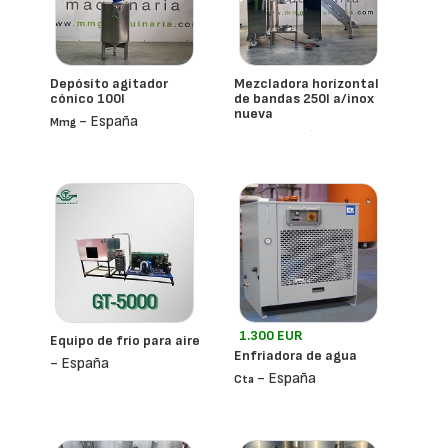
Depósito agitador
Mezcladora horizontal
cónico 100l
de bandas 250l a/inox
nueva
- España
Mmg
- España
Mmg
1.300 EUR
Equipo de frío para aire
Enfriadora de agua
- España
- España
Cta