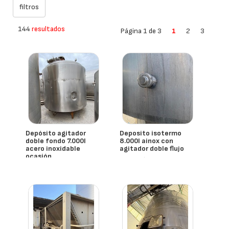
144
resultados
Página 1 de 3
1
2
3
Depósito agitador
Deposito isotermo
doble fondo 7.000l
8.000l ainox con
acero inoxidable
agitador doble flujo
ocasión
- España
- España
Mmg