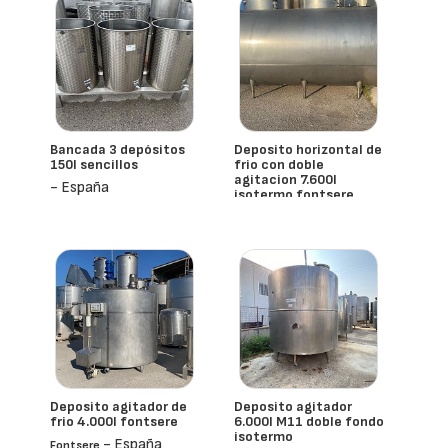
Bancada 3 depósitos
Deposito horizontal de
150l sencillos
frio con doble
agitacion 7.600l
- España
isotermo fontsere
- España
Fontsere
Deposito agitador de
Deposito agitador
frio 4.000l fontsere
6.000l M11 doble fondo
isotermo
- España
Fontsere