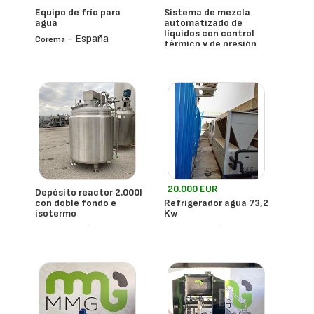
Equipo de frío para
Sistema de mezcla
agua
automatizado de
líquidos con control
- España
Corema
térmico y de presión
- España
20.000 EUR
Depósito reactor 2.000l
con doble fondo e
Refrigerador agua 73,2
isotermo
Kw
- España
- España
Mmg
M.t.a