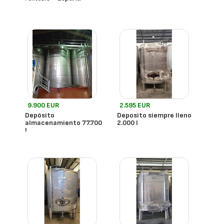
- España
9.900 EUR
2.595 EUR
Depósito
Deposito siempre lleno
almacenamiento 77.700
2.000 l
L
- España
Todobodega
- España