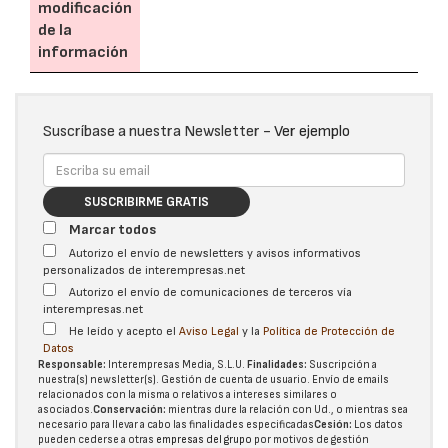
modificación
de la
información
Suscríbase a nuestra Newsletter -
Ver ejemplo
SUSCRIBIRME GRATIS
Marcar todos
Autorizo el envío de newsletters y avisos informativos
personalizados de interempresas.net
Autorizo el envío de comunicaciones de terceros vía
interempresas.net
He leído y acepto el
Aviso Legal
y la
Política de Protección de
Datos
Responsable:
Interempresas Media, S.L.U.
Finalidades:
Suscripción a
nuestra(s) newsletter(s). Gestión de cuenta de usuario. Envío de emails
relacionados con la misma o relativos a intereses similares o
asociados.
Conservación:
mientras dure la relación con Ud., o mientras sea
necesario para llevar a cabo las finalidades especificadas
Cesión:
Los datos
pueden cederse a otras
empresas del grupo
por motivos de gestión