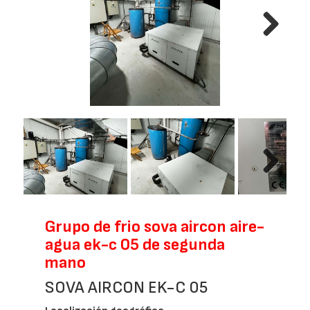
Next
Next
Grupo de frio sova aircon aire-
agua ek-c 05 de segunda
mano
SOVA AIRCON EK-C 05