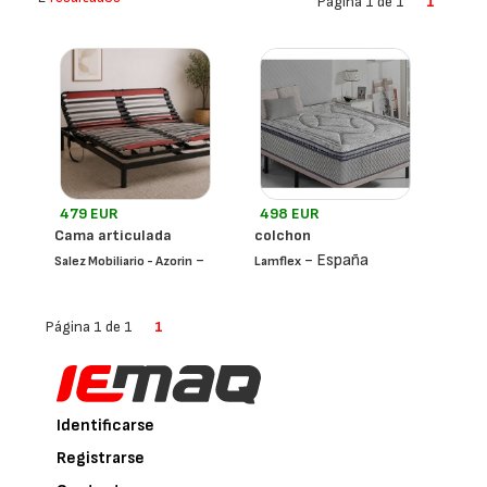
Página 1 de 1
1
479 EUR
498 EUR
Cama articulada
colchon
-
- España
Salez Mobiliario - Azorin
Lamflex
España
Página 1 de 1
1
Identificarse
Registrarse