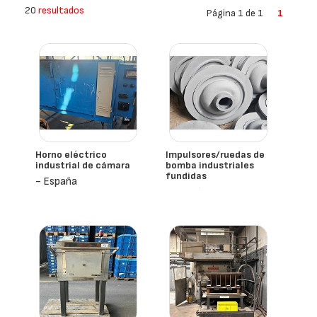
20
resultados
Página 1 de 1
1
Horno eléctrico
Impulsores/ruedas de
industrial de cámara
bomba industriales
fundidas
- España
- España