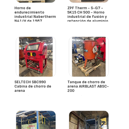
Horno de
ZPF Therm - S-G7 -
endurecimiento
5K15 CH 500 - Horno
industrial Nabertherm
industrial de fusión y
N41/H de 1987
retención de aluminio
- España
- España
SELTECH SBC990
Tanque de chorro de
Cabina de chorro de
arena AIRBLAST ABSC-
arena
200
- España
- España