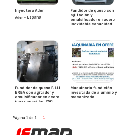
Inyectora Ader
Fundidor de queso con
agitación y
- España
Ader
emulsificador en acero
inoxidable capacidad
500 litros
- España
Fundidor de queso F. LLI
Maquinaria fundición
ERBA con agitador y
inyectada de aluminio y
emulsificador en acero
mecanizado
inox capacidad 250
- España
litros
- España
F. Lli Erba
Página 1 de 1
1