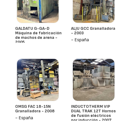
GALDATU G-GA-D
ALJU GCC Granalladora
Máquina de fabricación
- 2003
de machos de arena -
- España
2005
- España
OMSG FAC 18-15N
INDUCTOTHERM VIP
Granalladora - 2008
DUAL TRAK 12T Hornos
de fusión eléctricos
- España
por inducción - 2007
(2x)
- España