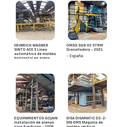
HEINRICH WAGNER
OMSG SG8 H2 STRM
SINTO ACE 5 Línea
Granalladora - 2021
automática de moldeo
- España
horizontal en arena
verde - 2003
- España
EQUIPAMIENTOS GOJAIN
DISA DISAMATIC D3-Z-
Instalación de arenas
555 DMS Máquina de
para fundición - 2005
moldeo vertical