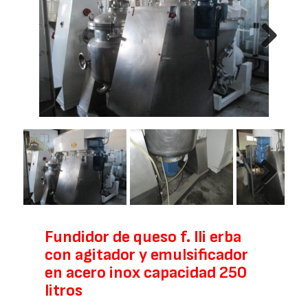
Next
Next
Fundidor de queso f. lli erba
con agitador y emulsificador
en acero inox capacidad 250
litros