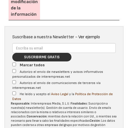
modificación
de la
información
Suscríbase a nuestra Newsletter -
Ver ejemplo
SUSCRIBIRME GRATIS
Marcar todos
Autorizo el envío de newsletters y avisos informativos
personalizados de interempresas.net
Autorizo el envío de comunicaciones de terceros vía
interempresas.net
He leído y acepto el
Aviso Legal
y la
Política de Protección de
Datos
Responsable:
Interempresas Media, S.L.U.
Finalidades:
Suscripción a
nuestra(s) newsletter(s). Gestión de cuenta de usuario. Envío de emails
relacionados con la misma o relativos a intereses similares o
asociados.
Conservación:
mientras dure la relación con Ud., o mientras sea
necesario para llevar a cabo las finalidades especificadas
Cesión:
Los datos
pueden cederse a otras
empresas del grupo
por motivos de gestión