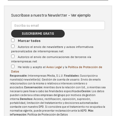
Suscríbase a nuestra Newsletter -
Ver ejemplo
SUSCRIBIRME GRATIS
Marcar todos
Autorizo el envío de newsletters y avisos informativos
personalizados de interempresas.net
Autorizo el envío de comunicaciones de terceros vía
interempresas.net
He leído y acepto el
Aviso Legal
y la
Política de Protección de
Datos
Responsable:
Interempresas Media, S.L.U.
Finalidades:
Suscripción a
nuestra(s) newsletter(s). Gestión de cuenta de usuario. Envío de emails
relacionados con la misma o relativos a intereses similares o
asociados.
Conservación:
mientras dure la relación con Ud., o mientras sea
necesario para llevar a cabo las finalidades especificadas
Cesión:
Los datos
pueden cederse a otras
empresas del grupo
por motivos de gestión
interna.
Derechos:
Acceso, rectificación, oposición, supresión,
portabilidad, limitación del tratatamiento y decisiones automatizadas:
contacte con nuestro DPD
. Si considera que el tratamiento no se ajusta a la
normativa vigente, puede presentar reclamación ante la
AEPD
.
Más
información:
Política de Protección de Datos