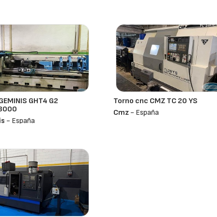
GEMINIS GHT4 G2
Torno cnc CMZ TC 20 YS
3000
Cmz
- España
is
- España