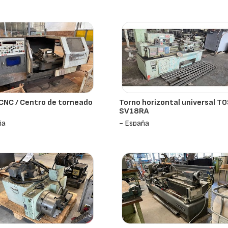
CNC / Centro de torneado
Torno horizontal universal T
SV18RA
ña
- España