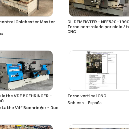
central Colchester Master
GILDEMEISTER - NEF520-1990
Torno controlado por ciclo / 
CNC
ña
- España
 lathe VDF BOEHRINGER -
Torno vertical CNC
00
Schiess
- España
 Lathe Vdf Boehringer - Due
Países Bajos