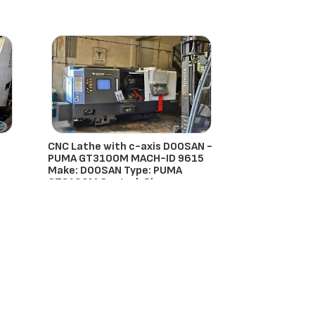
CNC Lathe with c-axis DOOSAN -
PUMA GT3100M MACH-ID 9615
Make: DOOSAN Type: PUMA
GT3100M Control: Si
Doosan
- Países Bajos