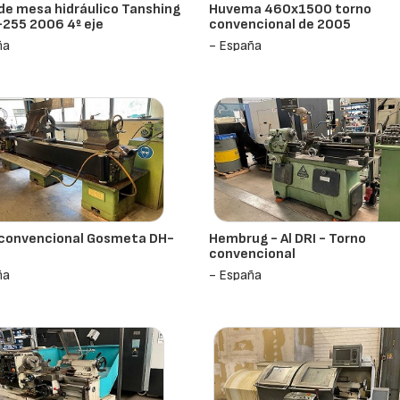
de mesa hidráulico Tanshing
Huvema 460x1500 torno
255 2006 4º eje
convencional de 2005
ña
- España
 convencional Gosmeta DH-
Hembrug - Al DRI - Torno
convencional
ña
- España