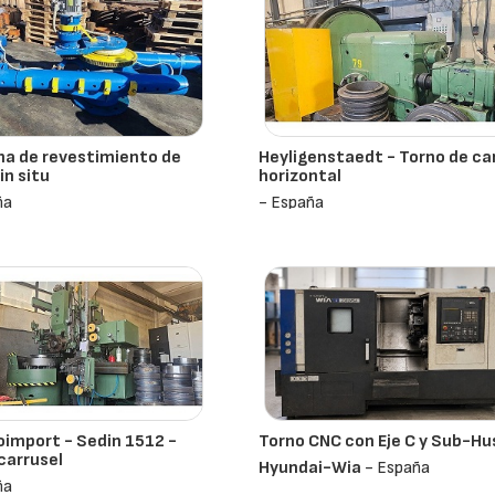
a de revestimiento de
Heyligenstaedt - Torno de ca
in situ
horizontal
ña
- España
import - Sedin 1512 -
Torno CNC con Eje C y Sub-Hus
carrusel
Hyundai-Wia
- España
ña