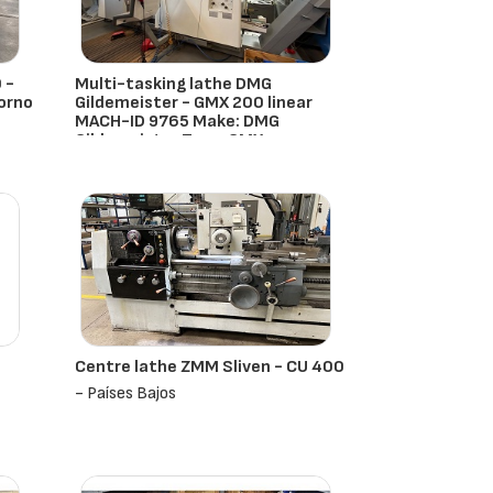
 -
Multi-tasking lathe DMG
torno
Gildemeister - GMX 200 linear
MACH-ID 9765 Make: DMG
Gildemeister Type: GMX
Dmg Gildemeister
- Países Bajos
Centre lathe ZMM Sliven - CU 400
- Países Bajos