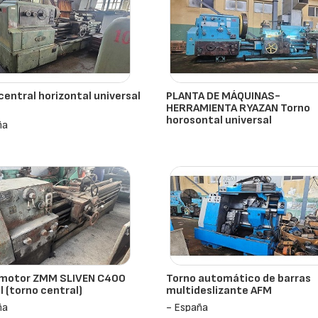
central horizontal universal
PLANTA DE MÁQUINAS-
HERRAMIENTA RYAZAN Torno
horosontal universal
ña
- España
 motor ZMM SLIVEN C400
Torno automático de barras
 (torno central)
multideslizante AFM
ña
- España