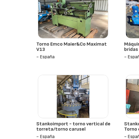
Torno Emco Maier&Co Maximat
Máquin
V13
bridas 
- España
- Espa
Stankoimport - torno vertical de
Stanko
torreta/torno carusel
Torno 
- España
- Espa