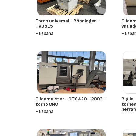
Torno universal - Böhninger -
Gildem
TV9815
variad
- España
- Espa
Gildemeister - CTX 420 - 2003 -
Biglia
torno CNC
tornea
herram
- España
2014
- Espa