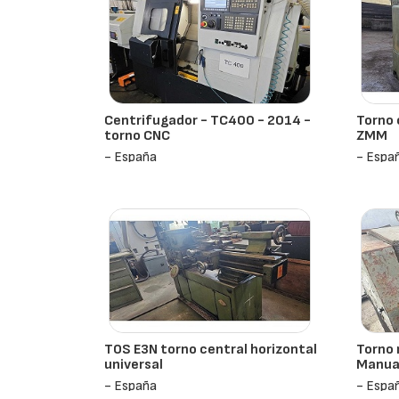
Centrifugador - TC400 - 2014 -
Torno 
torno CNC
ZMM
- España
- Espa
TOS E3N torno central horizontal
Torno
universal
Manual
- España
- Espa