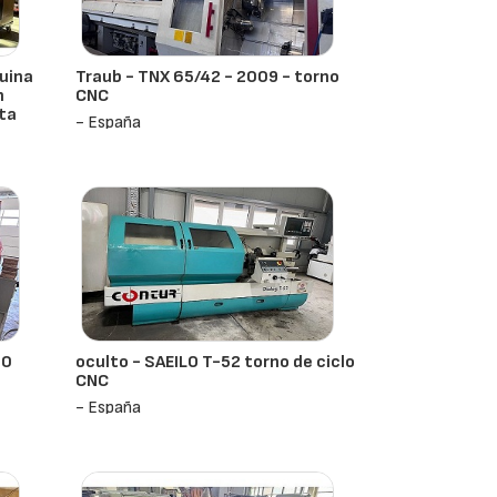
uina
Traub - TNX 65/42 - 2009 - torno
n
CNC
lta
- España
20
oculto - SAEILO T-52 torno de ciclo
CNC
- España