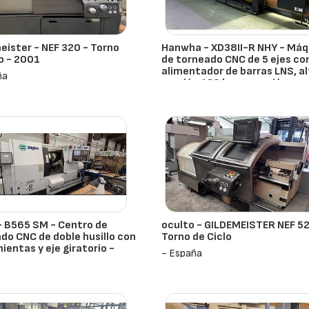
eister - NEF 320 - Torno
Hanwha - XD38II-R NHY - Máq
o - 2001
de torneado CNC de 5 ejes co
alimentador de barras LNS, a
ña
presión 120 bar y succión
integrada - 2023
- España
 - B565 SM - Centro de
oculto - GILDEMEISTER NEF 5
do CNC de doble husillo con
Torno de Ciclo
ientas y eje giratorio -
- España
ña