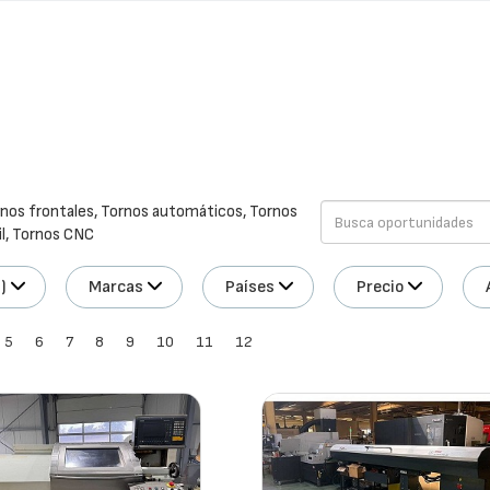
ornos frontales, Tornos automáticos, Tornos
il, Tornos CNC
)
Marcas
Países
Precio
5
6
7
8
9
10
11
12