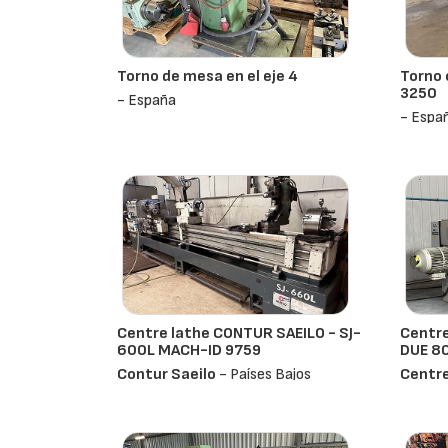
Torno de mesa en el eje 4
Torno 
3250
- España
- Espa
Centre lathe CONTUR SAEILO - SJ-
Centre
600L MACH-ID 9759
DUE 8
Contur Saeilo
- Países Bajos
Centre
800
- 