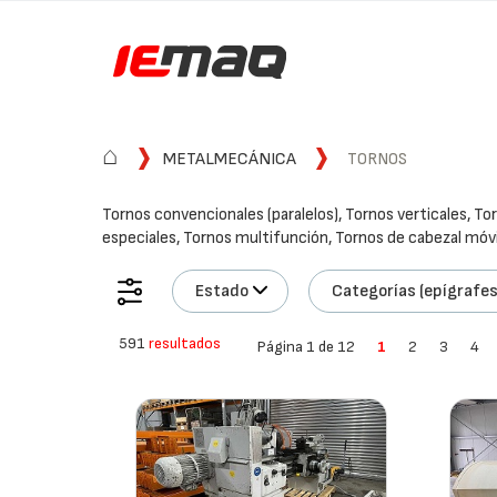
⌂
METALMECÁNICA
TORNOS
Tornos convencionales (paralelos), Tornos verticales, T
especiales, Tornos multifunción, Tornos de cabezal móv
Estado
Categorías (epígrafes
591
resultados
Página 1 de 12
1
2
3
4