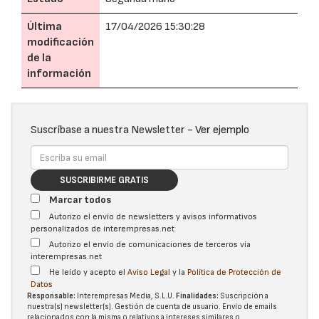
Última
17/04/2026 15:30:28
modificación
de la
información
Suscríbase a nuestra Newsletter -
Ver ejemplo
SUSCRIBIRME GRATIS
Marcar todos
Autorizo el envío de newsletters y avisos informativos
personalizados de interempresas.net
Autorizo el envío de comunicaciones de terceros vía
interempresas.net
He leído y acepto el
Aviso Legal
y la
Política de Protección de
Datos
Responsable:
Interempresas Media, S.L.U.
Finalidades:
Suscripción a
nuestra(s) newsletter(s). Gestión de cuenta de usuario. Envío de emails
relacionados con la misma o relativos a intereses similares o