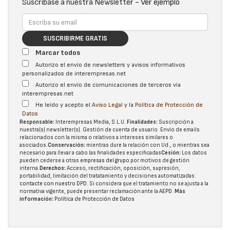
Suscríbase a nuestra Newsletter -
Ver ejemplo
SUSCRIBIRME GRATIS
Marcar todos
Autorizo el envío de newsletters y avisos informativos
personalizados de interempresas.net
Autorizo el envío de comunicaciones de terceros vía
interempresas.net
He leído y acepto el
Aviso Legal
y la
Política de Protección de
Datos
Responsable:
Interempresas Media, S.L.U.
Finalidades:
Suscripción a
nuestra(s) newsletter(s). Gestión de cuenta de usuario. Envío de emails
relacionados con la misma o relativos a intereses similares o
asociados.
Conservación:
mientras dure la relación con Ud., o mientras sea
necesario para llevar a cabo las finalidades especificadas
Cesión:
Los datos
pueden cederse a otras
empresas del grupo
por motivos de gestión
interna.
Derechos:
Acceso, rectificación, oposición, supresión,
portabilidad, limitación del tratatamiento y decisiones automatizadas:
contacte con nuestro DPD
. Si considera que el tratamiento no se ajusta a la
normativa vigente, puede presentar reclamación ante la
AEPD
.
Más
información:
Política de Protección de Datos