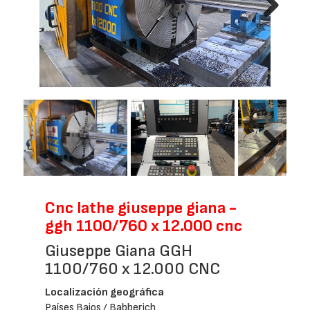
Next
Next
Cnc lathe giuseppe giana -
ggh 1100/760 x 12.000 cnc
Giuseppe Giana GGH
1100/760 x 12.000 CNC
Localización geográfica
Países Bajos / Babberich