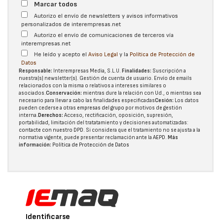
Marcar todos
Autorizo el envío de newsletters y avisos informativos
personalizados de interempresas.net
Autorizo el envío de comunicaciones de terceros vía
interempresas.net
He leído y acepto el
Aviso Legal
y la
Política de Protección de
Datos
Responsable:
Interempresas Media, S.L.U.
Finalidades:
Suscripción a
nuestra(s) newsletter(s). Gestión de cuenta de usuario. Envío de emails
relacionados con la misma o relativos a intereses similares o
asociados.
Conservación:
mientras dure la relación con Ud., o mientras sea
necesario para llevar a cabo las finalidades especificadas
Cesión:
Los datos
pueden cederse a otras
empresas del grupo
por motivos de gestión
interna.
Derechos:
Acceso, rectificación, oposición, supresión,
portabilidad, limitación del tratatamiento y decisiones automatizadas:
contacte con nuestro DPD
. Si considera que el tratamiento no se ajusta a la
normativa vigente, puede presentar reclamación ante la
AEPD
.
Más
información:
Política de Protección de Datos
Identificarse