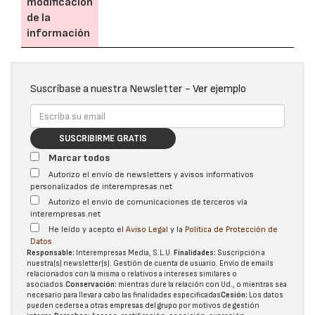
modificación
de la
información
Suscríbase a nuestra Newsletter -
Ver ejemplo
SUSCRIBIRME GRATIS
Marcar todos
Autorizo el envío de newsletters y avisos informativos
personalizados de interempresas.net
Autorizo el envío de comunicaciones de terceros vía
interempresas.net
He leído y acepto el
Aviso Legal
y la
Política de Protección de
Datos
Responsable:
Interempresas Media, S.L.U.
Finalidades:
Suscripción a
nuestra(s) newsletter(s). Gestión de cuenta de usuario. Envío de emails
relacionados con la misma o relativos a intereses similares o
asociados.
Conservación:
mientras dure la relación con Ud., o mientras sea
necesario para llevar a cabo las finalidades especificadas
Cesión:
Los datos
pueden cederse a otras
empresas del grupo
por motivos de gestión