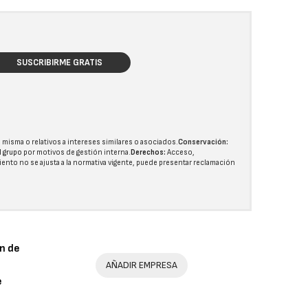
SUSCRIBIRME GRATIS
 misma o relativos a intereses similares o asociados.
Conservación:
l grupo
por motivos de gestión interna.
Derechos:
Acceso,
miento no se ajusta a la normativa vigente, puede presentar reclamación
n de
AÑADIR EMPRESA
e