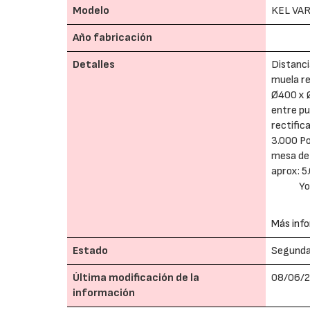
Modelo
KEL VAR
Año fabricación
Detalles
Distanci
muela re
Ø400 x Ø
entre pu
rectific
3.000 Po
mesa de 
aprox: 
Yo
Más info
Estado
Segund
Última modificación de la
08/06/2
información