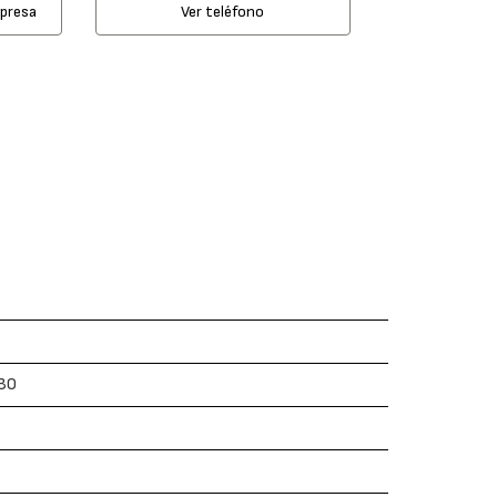
mpresa
Ver teléfono
630