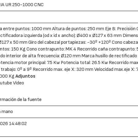
IA UR 250-1000 CNC
a entre puntos: 1000 mm Altura de puntos: 250 mm Eje B: Precisión
ctificadora izquierda (od x id x ancho): Ø400 x Ø127 x 63 mm Dimensi
127 x 50 mm Giro del cabezal portapiezas: -30º +120º Cono cabezal 
ntos: 150 Kg Cono contrapunto: MK 4 Recorrido caña contrapunto: 5
ado interior de alta frecuencia: Ø120 mm Marca husillo de rectifica
tencia motor principal: 7.5 Kw Potencia total: 26.5 Kw Recorrido max
trabajo: 0º a 9º Recorrido max. eje X: 320 mm Velocidad max.eje 
5.000 Kg
Adjuntos
utube Video
rmación de la fuente
a mano
026 14:48:02