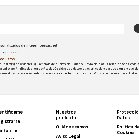
ersonalizados de interempresas.net
erempresas.net
n de Datos
nuestra(s) newsletter(s). Gestión de cuenta de usuario. Envío de emails relacionados con la
 a cabo las finalidades especificadas
Cesión:
Los datos pueden cederse a otras
empresas de
tatamiento y decisiones automatizadas:
contacte con nuestro DPD
. Si considera que el trata
entificarse
Nuestros
Protecció
productos
Datos
gistrarse
Quiénes somos
Política d
ontactar
Cookies
Aviso Legal