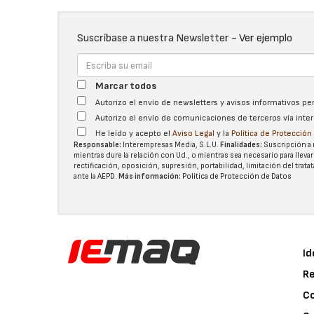
Suscríbase a nuestra Newsletter -
Ver ejemplo
Marcar todos
Autorizo el envío de newsletters y avisos informativos p
Autorizo el envío de comunicaciones de terceros vía int
He leído y acepto el
Aviso Legal
y la
Política de Protecció
Responsable:
Interempresas Media, S.L.U.
Finalidades:
Suscripción a 
mientras dure la relación con Ud., o mientras sea necesario para llevar
rectificación, oposición, supresión, portabilidad, limitación del tra
ante la
AEPD
.
Más información:
Política de Protección de Datos
Id
Re
C