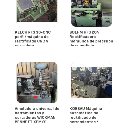
KELCH PFS 30-CNC
BOLHM HFS 204
perfil/máquina de
Rectificadora
rectificado CNC y
hidráulica de precisión
cortadora
de superficie
- España
- España
Amoladora universal de
KOEBAU Máquina
herramientas y
automática de
cortadoras WICKMAN
rectificado de
BENNETT XEMYS
herramientas /
cortadoras
- España