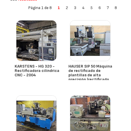
Página 1 de 8
1
2
3
4
5
6
7
8
KARSTENS - HG 320 -
HAUSER SIP 50 Máquina
Rectificadora cilíndrica
de rectificado de
CNC - 2004
plantillas de alta
precisión (rectificado
- España
por coordenadas)
- España