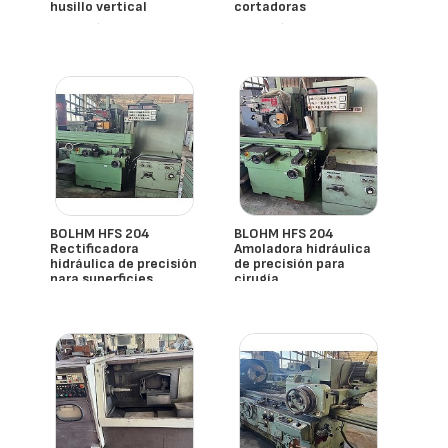
husillo vertical
cortadoras
- España
- España
BOLHM HFS 204
BLOHM HFS 204
Rectificadora
Amoladora hidráulica
hidráulica de precisión
de precisión para
para superficies
cirugía
- España
- España