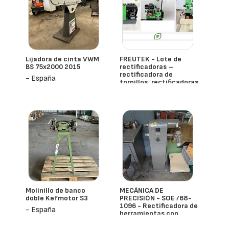
Lijadora de cinta VWM
FREUTEK - Lote de
BS 75x2000 2015
rectificadoras –
rectificadora de
- España
tornillos, rectificadoras
universales y máquinas
de afilar cuchillas
circulares - 2025
- España
Molinillo de banco
MECÁNICA DE
doble Kefmotor S3
PRECISIÓN - SOE /68-
1096 - Rectificadora de
- España
herramientas con
accesorios