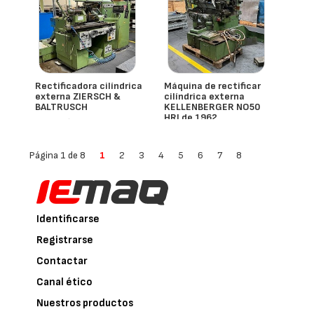
Rectificadora cilíndrica
Máquina de rectificar
externa ZIERSCH &
cilíndrica externa
BALTRUSCH
KELLENBERGER NO50
HRJ de 1962
- España
- España
Página 1 de 8
1
2
3
4
5
6
7
8
Identificarse
Registrarse
Contactar
Canal ético
Nuestros productos