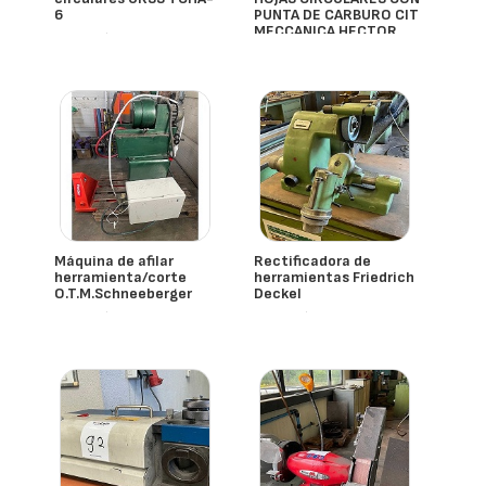
6
PUNTA DE CARBURO CIT
MECCANICA HECTOR
- España
600
- España
Máquina de afilar
Rectificadora de
herramienta/corte
herramientas Friedrich
O.T.M.Schneeberger
Deckel
- España
- España