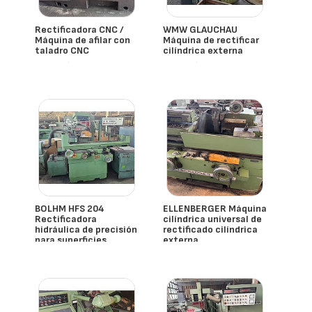
Rectificadora CNC /
WMW GLAUCHAU
Máquina de afilar con
Máquina de rectificar
taladro CNC
cilíndrica externa
- España
- España
BOLHM HFS 204
ELLENBERGER Máquina
Rectificadora
cilíndrica universal de
hidráulica de precisión
rectificado cilíndrica
para superficies
externa
- España
- España