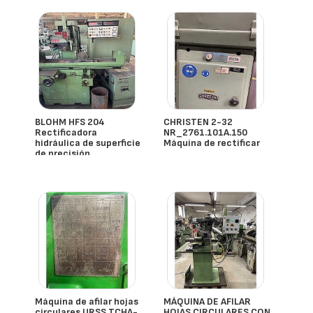
- España
BLOHM HFS 204
CHRISTEN 2-32
Rectificadora
NR_2761.101A.150
hidráulica de superficie
Máquina de rectificar
de precisión
- España
- España
Máquina de afilar hojas
MÁQUINA DE AFILAR
circulares URSS TCHA-
HOJAS CIRCULARES CON