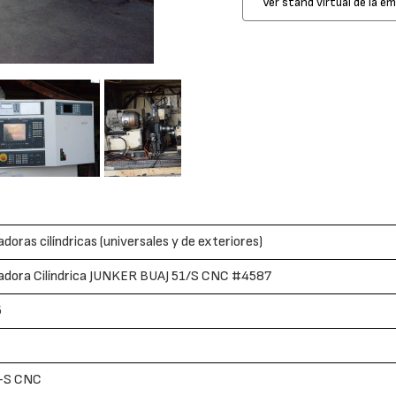
Ver stand virtual de la e
adoras cilíndricas (universales y de exteriores)
cadora Cilíndrica JUNKER BUAJ 51/S CNC #4587
5
-S CNC