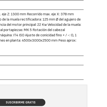
. eje Z: 1300 mm Recorrido max. eje X: 378 mm
de la muela rectificadora: 125 mm Ø del agujero de
a del motor principal: 22 Kw Velocidad de la muela:
 portapiezas: MK 5 Rotación del cabezal
quina: IT4 ISO Ajuste de conicidad fino + / -: O, 1
siones en planta: 4500x3000x2500 mm Peso aprox:
SUSCRIBIRME GRATIS