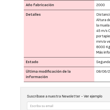
Año fabricación
2000
Detalles
Distanci
Altura d
la muela
45 m/s 
portapie
mm/a vel
8000 K
Más info
Estado
Segund
Última modificación de la
08/06/2
información
Suscríbase a nuestra Newsletter -
Ver ejemplo