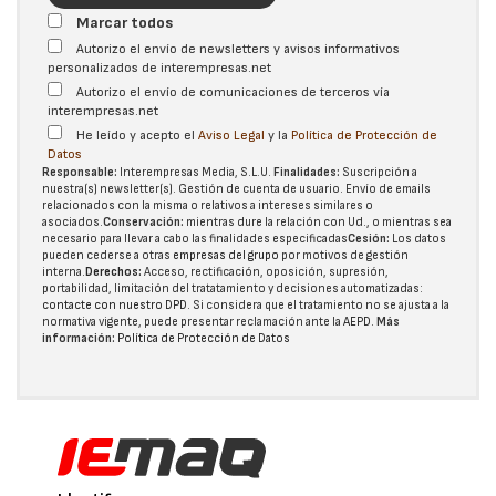
Marcar todos
Autorizo el envío de newsletters y avisos informativos
personalizados de interempresas.net
Autorizo el envío de comunicaciones de terceros vía
interempresas.net
He leído y acepto el
Aviso Legal
y la
Política de Protección de
Datos
Responsable:
Interempresas Media, S.L.U.
Finalidades:
Suscripción a
nuestra(s) newsletter(s). Gestión de cuenta de usuario. Envío de emails
relacionados con la misma o relativos a intereses similares o
asociados.
Conservación:
mientras dure la relación con Ud., o mientras sea
necesario para llevar a cabo las finalidades especificadas
Cesión:
Los datos
pueden cederse a otras
empresas del grupo
por motivos de gestión
interna.
Derechos:
Acceso, rectificación, oposición, supresión,
portabilidad, limitación del tratatamiento y decisiones automatizadas:
contacte con nuestro DPD
. Si considera que el tratamiento no se ajusta a la
normativa vigente, puede presentar reclamación ante la
AEPD
.
Más
información:
Política de Protección de Datos