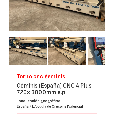
Next
Next
Torno cnc geminis
Géminis (España) CNC 4 Plus
720x 3000mm e.p
Localización geográfica
España / L'Alcúdia de Crespins (València)