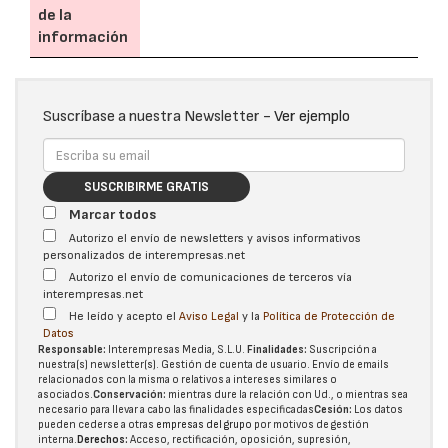
de la
información
Suscríbase a nuestra Newsletter -
Ver ejemplo
SUSCRIBIRME GRATIS
Marcar todos
Autorizo el envío de newsletters y avisos informativos
personalizados de interempresas.net
Autorizo el envío de comunicaciones de terceros vía
interempresas.net
He leído y acepto el
Aviso Legal
y la
Política de Protección de
Datos
Responsable:
Interempresas Media, S.L.U.
Finalidades:
Suscripción a
nuestra(s) newsletter(s). Gestión de cuenta de usuario. Envío de emails
relacionados con la misma o relativos a intereses similares o
asociados.
Conservación:
mientras dure la relación con Ud., o mientras sea
necesario para llevar a cabo las finalidades especificadas
Cesión:
Los datos
pueden cederse a otras
empresas del grupo
por motivos de gestión
interna.
Derechos:
Acceso, rectificación, oposición, supresión,