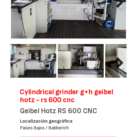
Next
Next
Cylindrical grinder g+h geibel
hotz - rs 600 cnc
Geibel Hotz RS 600 CNC
Localización geográfica
Países Bajos / Babberich