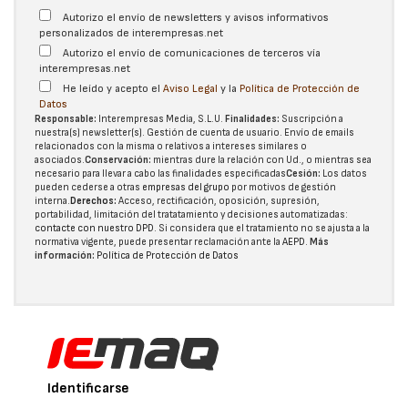
Autorizo el envío de newsletters y avisos informativos
personalizados de interempresas.net
Autorizo el envío de comunicaciones de terceros vía
interempresas.net
He leído y acepto el
Aviso Legal
y la
Política de Protección de
Datos
Responsable:
Interempresas Media, S.L.U.
Finalidades:
Suscripción a
nuestra(s) newsletter(s). Gestión de cuenta de usuario. Envío de emails
relacionados con la misma o relativos a intereses similares o
asociados.
Conservación:
mientras dure la relación con Ud., o mientras sea
necesario para llevar a cabo las finalidades especificadas
Cesión:
Los datos
pueden cederse a otras
empresas del grupo
por motivos de gestión
interna.
Derechos:
Acceso, rectificación, oposición, supresión,
portabilidad, limitación del tratatamiento y decisiones automatizadas:
contacte con nuestro DPD
. Si considera que el tratamiento no se ajusta a la
normativa vigente, puede presentar reclamación ante la
AEPD
.
Más
información:
Política de Protección de Datos
Identificarse