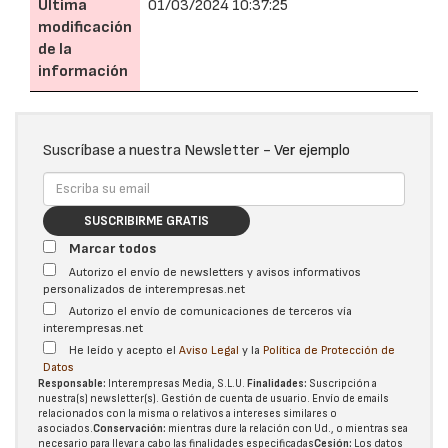
Última
01/03/2024 10:37:25
modificación
de la
información
Suscríbase a nuestra Newsletter -
Ver ejemplo
SUSCRIBIRME GRATIS
Marcar todos
Autorizo el envío de newsletters y avisos informativos
personalizados de interempresas.net
Autorizo el envío de comunicaciones de terceros vía
interempresas.net
He leído y acepto el
Aviso Legal
y la
Política de Protección de
Datos
Responsable:
Interempresas Media, S.L.U.
Finalidades:
Suscripción a
nuestra(s) newsletter(s). Gestión de cuenta de usuario. Envío de emails
relacionados con la misma o relativos a intereses similares o
asociados.
Conservación:
mientras dure la relación con Ud., o mientras sea
necesario para llevar a cabo las finalidades especificadas
Cesión:
Los datos