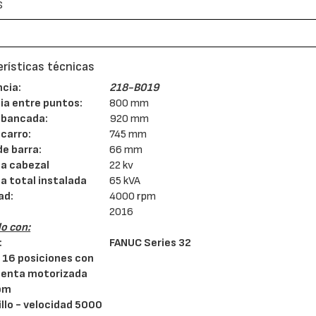
S
rísticas técnicas
cia:
218-B019
ia entre puntos:
800 mm
 bancada:
920 mm
 carro:
745 mm
de barra:
66 mm
a cabezal
22 kv
a total instalada
65 kVA
ad:
4000 rpm
2016
o con:
:
FANUC Series 32
 16 posiciones con
ienta motorizada
pm
llo - velocidad 5000