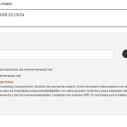
a mano
026 15:19:24
ersonalizados de interempresas.net
erempresas.net
n de Datos
nuestra(s) newsletter(s). Gestión de cuenta de usuario. Envío de emails relacionados con la
 a cabo las finalidades especificadas
Cesión:
Los datos pueden cederse a otras
empresas de
tatamiento y decisiones automatizadas:
contacte con nuestro DPD
. Si considera que el trata