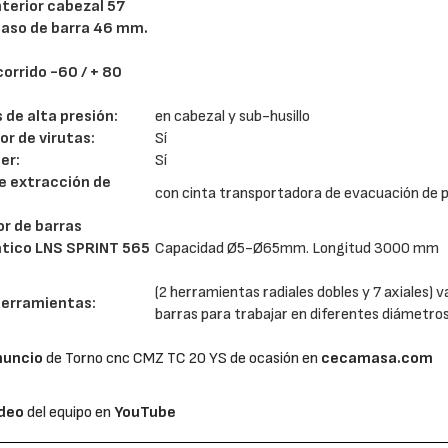
nterior cabezal 57
aso de barra 46 mm.
corrido -60 / + 80
de alta presión:
en cabezal y sub-husillo
or de virutas:
Sí
er:
Sí
e extracción de
con cinta transportadora de evacuación de 
r de barras
tico LNS SPRINT 565
Capacidad Ø5-Ø65mm. Longitud 3000 mm
(2 herramientas radiales dobles y 7 axiales) 
herramientas:
barras para trabajar en diferentes diámetro
nuncio
de Torno cnc CMZ TC 20 YS de ocasión en
cecamasa.com
ídeo
del equipo en
YouTube