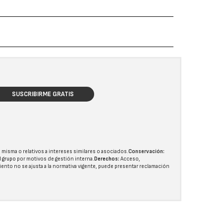
SUSCRIBIRME GRATIS
 misma o relativos a intereses similares o asociados.
Conservación:
l grupo
por motivos de gestión interna.
Derechos:
Acceso,
miento no se ajusta a la normativa vigente, puede presentar reclamación