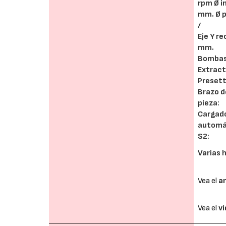
rpm Ø i
mm. Ø p
/
Eje Y re
mm.
Bombas 
Extract
Presett
Brazo d
pieza:
Cargado
automá
S2:
Varias 
Vea el
a
Vea el
v