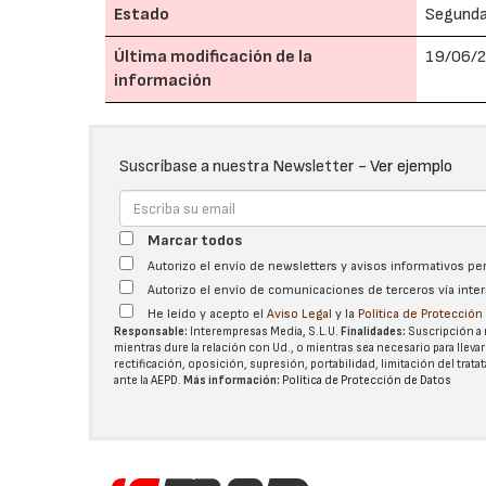
Estado
Segund
Última modificación de la
19/06/2
información
Suscríbase a nuestra Newsletter -
Ver ejemplo
Marcar todos
Autorizo el envío de newsletters y avisos informativos p
Autorizo el envío de comunicaciones de terceros vía int
He leído y acepto el
Aviso Legal
y la
Política de Protecció
Responsable:
Interempresas Media, S.L.U.
Finalidades:
Suscripción a 
mientras dure la relación con Ud., o mientras sea necesario para llevar
rectificación, oposición, supresión, portabilidad, limitación del tra
ante la
AEPD
.
Más información:
Política de Protección de Datos