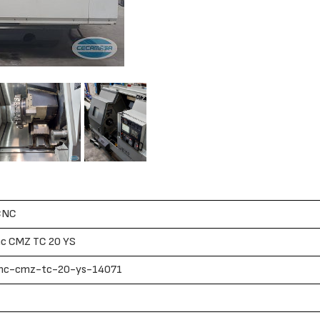
CNC
nc CMZ TC 20 YS
cnc-cmz-tc-20-ys-14071