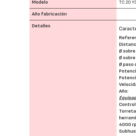
Modelo
TC 20 Y
Año fabricación
Detalles
Caracte
Referen
Distanc
Ø sobre
Ø sobre
Ø paso 
Potenci
Potenci
Velocid
Año:
Equipad
Control
Torreta
herram
4000 r
Subhusi