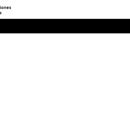
iones
s