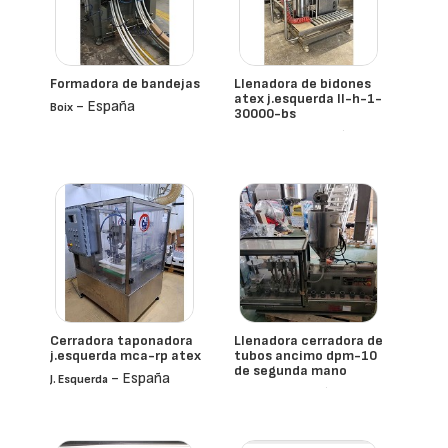
Formadora de bandejas
Llenadora de bidones
atex j.esquerda ll-h-1-
- España
Boix
30000-bs
- España
J. Esquerda
Cerradora taponadora
Llenadora cerradora de
j.esquerda mca-rp atex
tubos ancimo dpm-10
de segunda mano
- España
J. Esquerda
- España
Ancimo