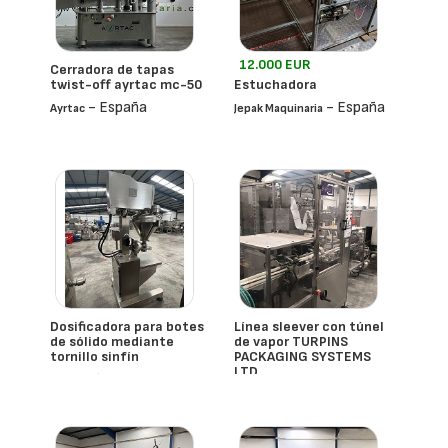
12.000 EUR
Cerradora de tapas
twist-off ayrtac mc-50
Estuchadora
- España
- España
Ayrtac
Jepak Maquinaria
Dosificadora para botes
Línea sleever con túnel
de sólido mediante
de vapor TURPINS
tornillo sinfín
PACKAGING SYSTEMS
LTD
- España
- España