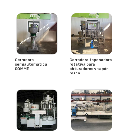
inoxidable 316 y PVC
- España
Cerradora
Cerradora taponadora
semiautomática
rotativa para
SOMME
obturadores y tapón
rosca
- España
- España
Mmg Maquinaria