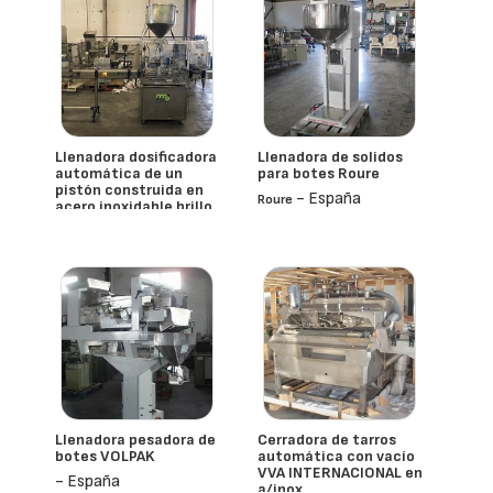
Llenadora dosificadora
Llenadora de solidos
automática de un
para botes Roure
pistón construida en
- España
Roure
acero inoxidable brillo
espejo 316 L NU
- España
Llenadora pesadora de
Cerradora de tarros
botes VOLPAK
automática con vacío
VVA INTERNACIONAL en
- España
a/inox