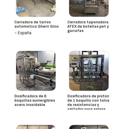
Cerradora de tarros
Cerradora taponadora
automatica Gherri Gino
ATEX de botellas pet y
garrafas
- España
- España
Dosificadora de 6
Dosificadora de piston
boquillas sumergibles
de 1 boquilla con tolva
acero inoxidable
de resistencias y
agitador para salsas
- España
NUEVO
- España