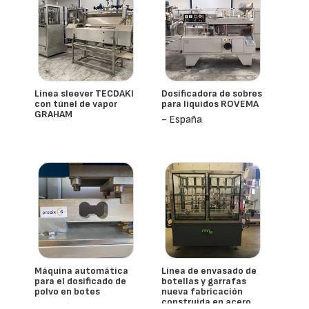
Línea sleever TECDAKI
Dosificadora de sobres
con túnel de vapor
para líquidos ROVEMA
GRAHAM
- España
- España
Máquina automática
Línea de envasado de
para el dosificado de
botellas y garrafas
polvo en botes
nueva fabricación
construida en acero
- España