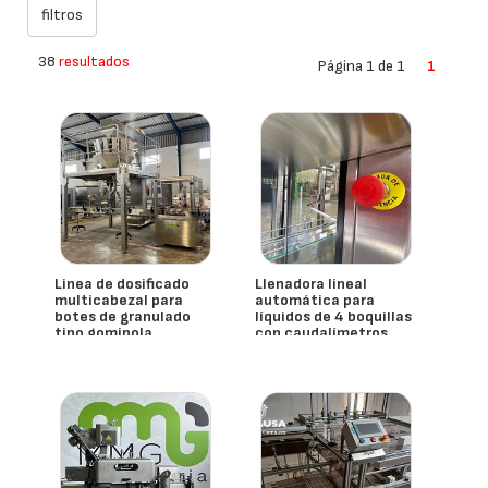
38
resultados
Página 1 de 1
1
Linea de dosificado
Llenadora lineal
multicabezal para
automática para
botes de granulado
líquidos de 4 boquillas
tipo gominola
con caudalímetros
nueva
- España
- España
Mmg