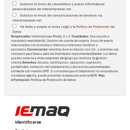
Autorizo el envío de newsletters y avisos informativos
personalizados de interempresas.net
Autorizo el envío de comunicaciones de terceros vía
interempresas.net
He leído y acepto el
Aviso Legal
y la
Política de Protección de
Datos
Responsable:
Interempresas Media, S.L.U.
Finalidades:
Suscripción a
nuestra(s) newsletter(s). Gestión de cuenta de usuario. Envío de emails
relacionados con la misma o relativos a intereses similares o
asociados.
Conservación:
mientras dure la relación con Ud., o mientras sea
necesario para llevar a cabo las finalidades especificadas
Cesión:
Los datos
pueden cederse a otras
empresas del grupo
por motivos de gestión
interna.
Derechos:
Acceso, rectificación, oposición, supresión,
portabilidad, limitación del tratatamiento y decisiones automatizadas:
contacte con nuestro DPD
. Si considera que el tratamiento no se ajusta a la
normativa vigente, puede presentar reclamación ante la
AEPD
.
Más
información:
Política de Protección de Datos
Identificarse