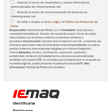
Autorizo el envío de newsletters y avisos informativos
personalizados de interempresas.net
Autorizo el envío de comunicaciones de terceros vía
interempresas.net
He leído y acepto el
Aviso Legal
y la
Política de Protección de
Datos
Responsable:
Interempresas Media, S.L.U.
Finalidades:
Suscripción a
nuestra(s) newsletter(s). Gestión de cuenta de usuario. Envío de emails
relacionados con la misma o relativos a intereses similares o
asociados.
Conservación:
mientras dure la relación con Ud., o mientras sea
necesario para llevar a cabo las finalidades especificadas
Cesión:
Los datos
pueden cederse a otras
empresas del grupo
por motivos de gestión
interna.
Derechos:
Acceso, rectificación, oposición, supresión,
portabilidad, limitación del tratatamiento y decisiones automatizadas:
contacte con nuestro DPD
. Si considera que el tratamiento no se ajusta a la
normativa vigente, puede presentar reclamación ante la
AEPD
.
Más
información:
Política de Protección de Datos
Identificarse
Registrarse