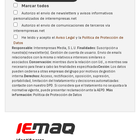
Marcar todos
Autorizo el envío de newsletters y avisos informativos
personalizados de interempresas.net
Autorizo el envío de comunicaciones de terceros vía
interempresas.net
He leído y acepto el
Aviso Legal
y la
Política de Protección de
Datos
Responsable:
Interempresas Media, S.L.U.
Finalidades:
Suscripción a
nuestra(s) newsletter(s). Gestión de cuenta de usuario. Envío de emails
relacionados con la misma o relativos a intereses similares o
asociados.
Conservación:
mientras dure la relación con Ud., o mientras sea
necesario para llevar a cabo las finalidades especificadas
Cesión:
Los datos
pueden cederse a otras
empresas del grupo
por motivos de gestión
interna.
Derechos:
Acceso, rectificación, oposición, supresión,
portabilidad, limitación del tratatamiento y decisiones automatizadas:
contacte con nuestro DPD
. Si considera que el tratamiento no se ajusta a la
normativa vigente, puede presentar reclamación ante la
AEPD
.
Más
información:
Política de Protección de Datos