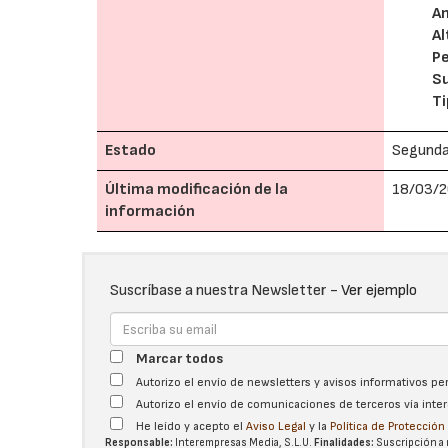
A
Al
P
S
Ti
Estado
Segund
Última modificación de la
18/03/2
información
Suscríbase a nuestra Newsletter -
Ver ejemplo
Marcar todos
Autorizo el envío de newsletters y avisos informativos p
Autorizo el envío de comunicaciones de terceros vía int
He leído y acepto el
Aviso Legal
y la
Política de Protecció
Responsable:
Interempresas Media, S.L.U.
Finalidades:
Suscripción a 