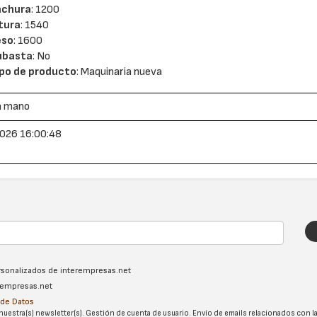
nchura
: 1200
tura
: 1540
eso
: 1600
ubasta
: No
po de producto
: Maquinaria nueva
a mano
026 16:00:48
ersonalizados de interempresas.net
erempresas.net
n de Datos
nuestra(s) newsletter(s). Gestión de cuenta de usuario. Envío de emails relacionados con la