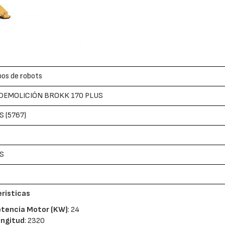
pos de robots
DEMOLICIÓN BROKK 170 PLUS
S (5767)
US
risticas
otencia Motor (KW)
: 24
ongitud
: 2320