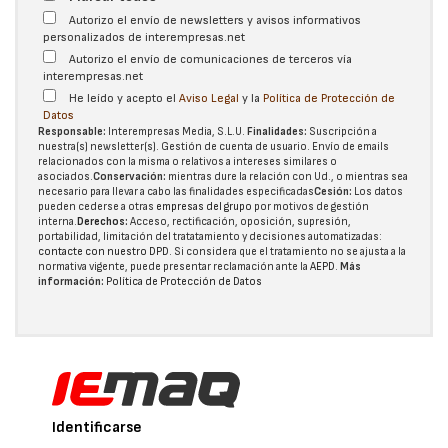
Autorizo el envío de newsletters y avisos informativos
personalizados de interempresas.net
Autorizo el envío de comunicaciones de terceros vía
interempresas.net
He leído y acepto el
Aviso Legal
y la
Política de Protección de
Datos
Responsable:
Interempresas Media, S.L.U.
Finalidades:
Suscripción a
nuestra(s) newsletter(s). Gestión de cuenta de usuario. Envío de emails
relacionados con la misma o relativos a intereses similares o
asociados.
Conservación:
mientras dure la relación con Ud., o mientras sea
necesario para llevar a cabo las finalidades especificadas
Cesión:
Los datos
pueden cederse a otras
empresas del grupo
por motivos de gestión
interna.
Derechos:
Acceso, rectificación, oposición, supresión,
portabilidad, limitación del tratatamiento y decisiones automatizadas:
contacte con nuestro DPD
. Si considera que el tratamiento no se ajusta a la
normativa vigente, puede presentar reclamación ante la
AEPD
.
Más
información:
Política de Protección de Datos
Identificarse