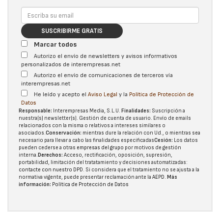
SUSCRIBIRME GRATIS
Marcar todos
Autorizo el envío de newsletters y avisos informativos
personalizados de interempresas.net
Autorizo el envío de comunicaciones de terceros vía
interempresas.net
He leído y acepto el
Aviso Legal
y la
Política de Protección de
Datos
Responsable:
Interempresas Media, S.L.U.
Finalidades:
Suscripción a
nuestra(s) newsletter(s). Gestión de cuenta de usuario. Envío de emails
relacionados con la misma o relativos a intereses similares o
asociados.
Conservación:
mientras dure la relación con Ud., o mientras sea
necesario para llevar a cabo las finalidades especificadas
Cesión:
Los datos
pueden cederse a otras
empresas del grupo
por motivos de gestión
interna.
Derechos:
Acceso, rectificación, oposición, supresión,
portabilidad, limitación del tratatamiento y decisiones automatizadas:
contacte con nuestro DPD
. Si considera que el tratamiento no se ajusta a la
normativa vigente, puede presentar reclamación ante la
AEPD
.
Más
información:
Política de Protección de Datos